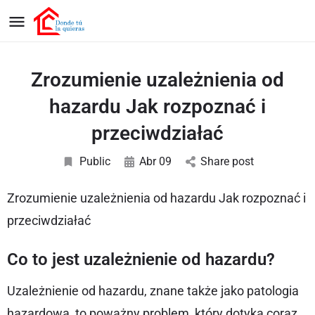
Zrozumienie uzależnienia od
hazardu Jak rozpoznać i
przeciwdziałać
Public
Abr 09
Share post
Zrozumienie uzależnienia od hazardu Jak rozpoznać i
przeciwdziałać
Co to jest uzależnienie od hazardu?
Uzależnienie od hazardu, znane także jako patologia
hazardowa, to poważny problem, który dotyka coraz