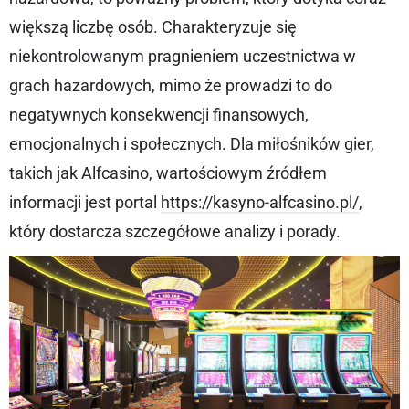
większą liczbę osób. Charakteryzuje się
niekontrolowanym pragnieniem uczestnictwa w
grach hazardowych, mimo że prowadzi to do
negatywnych konsekwencji finansowych,
emocjonalnych i społecznych. Dla miłośników gier,
takich jak Alfcasino, wartościowym źródłem
informacji jest portal
https://kasyno-alfcasino.pl/
,
który dostarcza szczegółowe analizy i porady.