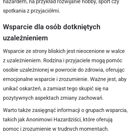
hazardem, na przykład rozwijanie hobby, sport czy
spotkania z przyjaciółmi.
Wsparcie dla osób dotkniętych
uzależnieniem
Wsparcie ze strony bliskich jest nieocenione w walce
z uzależnieniem. Rodzina i przyjaciele mogą pomóc
osobie uzależnionej w powrocie do zdrowia, oferując
emocjonalne wsparcie i zrozumienie. Ważne jest, aby
unikać oskarżeń, a zamiast tego skupić się na
pozytywnych aspektach zmiany zachowań.
Warto także zasięgnąć informacji o grupach wsparcia,
takich jak Anonimowi Hazardziści, które oferują
pomoc i zrozumienie w trudnych momentach.