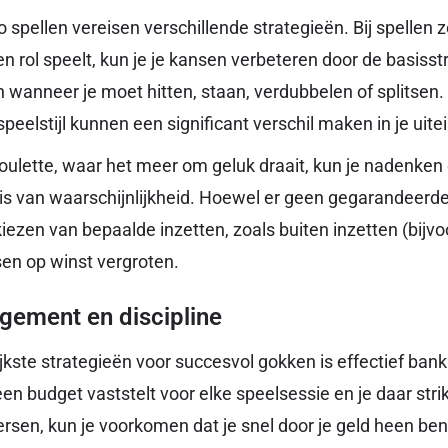
 spellen vereisen verschillende strategieën. Bij spellen z
n rol speelt, kun je je kansen verbeteren door de basisstr
 wanneer je moet hitten, staan, verdubbelen of splitsen. 
peelstijl kunnen een significant verschil maken in je uitei
roulette, waar het meer om geluk draait, kun je nadenken
is van waarschijnlijkheid. Hoewel er geen gegarandeerd
kiezen van bepaalde inzetten, zoals buiten inzetten (bijv
sen op winst vergroten.
gement en discipline
jkste strategieën voor succesvol gokken is effectief ba
een budget vaststelt voor elke speelsessie en je daar stri
ersen, kun je voorkomen dat je snel door je geld heen ben