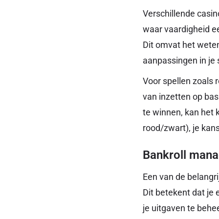
Verschillende casino
waar vaardigheid ee
Dit omvat het weten
aanpassingen in je s
Voor spellen zoals 
van inzetten op bas
te winnen, kan het 
rood/zwart), je kan
Bankroll mana
Een van de belangri
Dit betekent dat je 
je uitgaven te behe