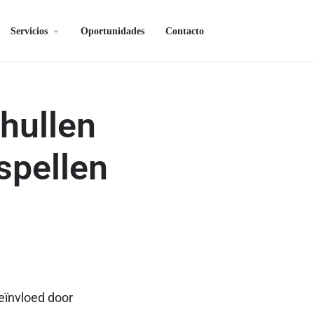
Servicios
Oportunidades
Contacto
hullen
spellen
beïnvloed door