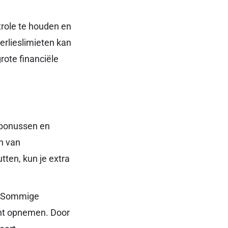
trole te houden en
verlieslimieten kan
rote financiële
 bonussen en
n van
tten, kun je extra
n. Sommige
unt opnemen. Door