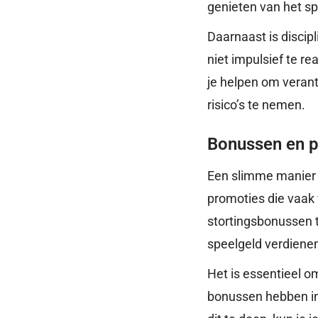
genieten van het sp
Daarnaast is discip
niet impulsief te re
je helpen om verant
risico’s te nemen.
Bonussen en p
Een slimme manier 
promoties die vaak 
stortingsbonussen t
speelgeld verdienen
Het is essentieel 
bonussen hebben inz