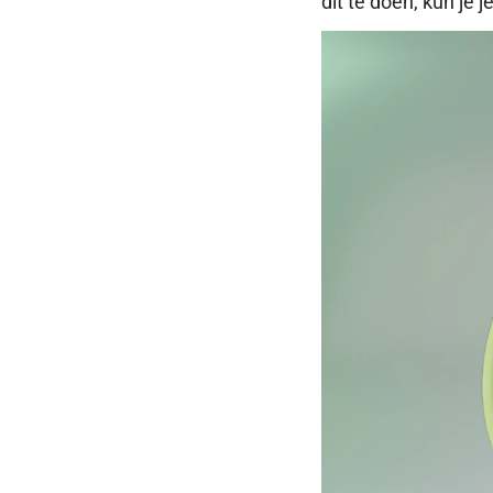
dit te doen, kun je 