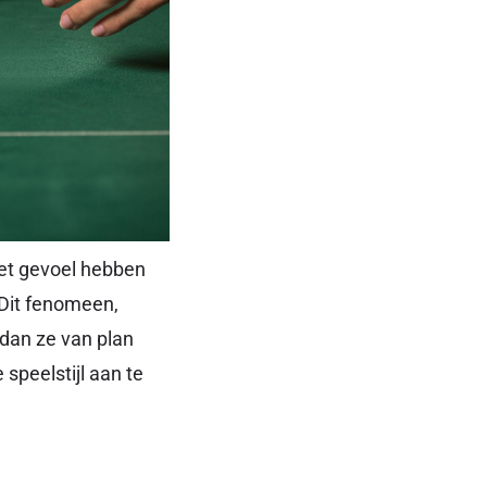
het gevoel hebben
. Dit fenomeen,
 dan ze van plan
speelstijl aan te