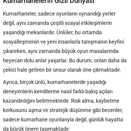
Kumarhanelerin Gizli Dünyası
Kumarhaneler, sadece oyunların oynandığı yerler
değil, aynı zamanda çeşitli sosyal etkileşimlerin
yaşandığı mekanlardır. Ünlüler, bu ortamda
sosyalleşmenin ve yeni insanlarla tanışmanın keyfini
çıkarırken, aynı zamanda büyük oyun masalarında
heyecan dolu anlar yaşarlar. Bu durum, onları daha da
çekici hale getiren bir unsur olarak öne çıkmaktadır.
Ayrıca, birçok ünlü, kumarhanelerde yaşadığı
deneyimlerin kendilerine nasıl farklı bakış açıları
kazandırdığını belirtmektedir. Risk alma, kaybetme
korkusunu aşma ve stratejik düşünme gibi beceriler,
sadece kumarhane oyunlarıyla değil, günlük hayatta
da büyük önem taşımaktadır.