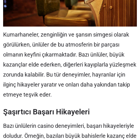
Kumarhaneler, zenginliğin ve şansın simgesi olarak
görülürken, ünlüler de bu atmosferin bir parçası
olmanın keyfini çıkarmaktadır. Bazı ünlüler, büyük
kazançlar elde ederken, diğerleri kayıplarla yüzleşmek
zorunda kalabilir. Bu tür deneyimler, hayranlar için
ilginç hikayeler yaratır ve onları daha yakından takip
etmeye teşvik eder.
Şaşırtıcı Başarı Hikayeleri
Bazı ünlülerin casino deneyimleri, başarı hikayeleriyle
doludur. Örneğin, bazıları büyük bahislerle kazanç elde