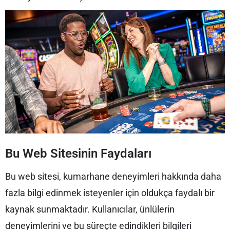
Bu Web Sitesinin Faydaları
Bu web sitesi, kumarhane deneyimleri hakkında daha
fazla bilgi edinmek isteyenler için oldukça faydalı bir
kaynak sunmaktadır. Kullanıcılar, ünlülerin
deneyimlerini ve bu süreçte edindikleri bilgileri