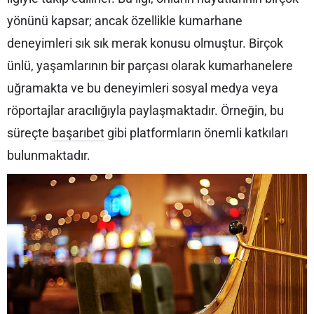
yönünü kapsar; ancak özellikle kumarhane
deneyimleri sık sık merak konusu olmuştur. Birçok
ünlü, yaşamlarının bir parçası olarak kumarhanelere
uğramakta ve bu deneyimleri sosyal medya veya
röportajlar aracılığıyla paylaşmaktadır. Örneğin, bu
süreçte
başarıbet
gibi platformların önemli katkıları
bulunmaktadır.