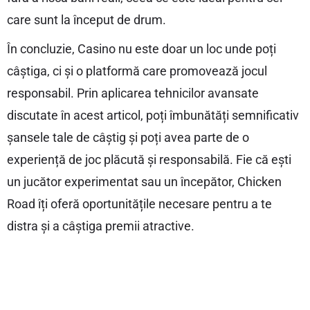
care sunt la început de drum.
În concluzie, Casino nu este doar un loc unde poți
câștiga, ci și o platformă care promovează jocul
responsabil. Prin aplicarea tehnicilor avansate
discutate în acest articol, poți îmbunătăți semnificativ
șansele tale de câștig și poți avea parte de o
experiență de joc plăcută și responsabilă. Fie că ești
un jucător experimentat sau un începător, Chicken
Road îți oferă oportunitățile necesare pentru a te
distra și a câștiga premii atractive.