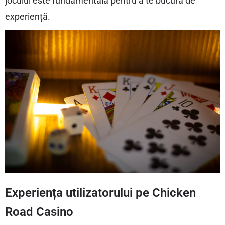
jocului este fundamentală pentru a te bucura de
experiență.
Experiența utilizatorului pe Chicken
Road Casino