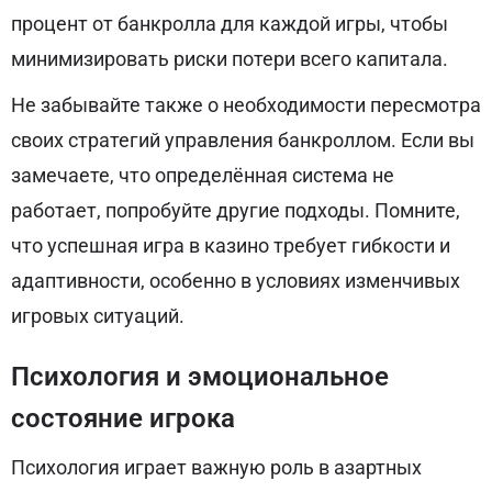
процент от банкролла для каждой игры, чтобы
минимизировать риски потери всего капитала.
Не забывайте также о необходимости пересмотра
своих стратегий управления банкроллом. Если вы
замечаете, что определённая система не
работает, попробуйте другие подходы. Помните,
что успешная игра в казино требует гибкости и
адаптивности, особенно в условиях изменчивых
игровых ситуаций.
Психология и эмоциональное
состояние игрока
Психология играет важную роль в азартных