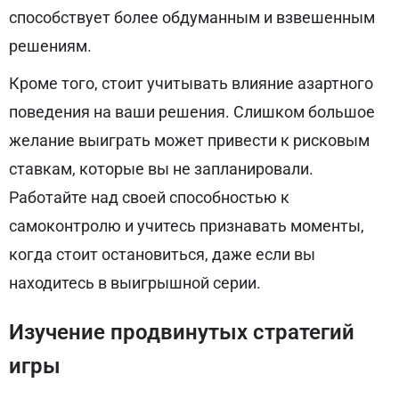
способствует более обдуманным и взвешенным
решениям.
Кроме того, стоит учитывать влияние азартного
поведения на ваши решения. Слишком большое
желание выиграть может привести к рисковым
ставкам, которые вы не запланировали.
Работайте над своей способностью к
самоконтролю и учитесь признавать моменты,
когда стоит остановиться, даже если вы
находитесь в выигрышной серии.
Изучение продвинутых стратегий
игры