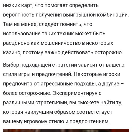
низких карт, что помогает определить
вероятность получения выигрышной комбинации.
Тем не менее, следует помнить, что
использование таких техник может быть
расценено как мошенничество в некоторых
казино, поэтому важно действовать осторожно.
Выбор подходящей стратегии зависит от вашего
стиля игры и предпочтений. Некоторые игроки
предпочитают агрессивные подходы, а другие –
более осторожные. Экспериментируя с
различными стратегиями, вы сможете найти ту,
которая наилучшим образом соответствует
вашему игровому стилю и предпочтениям.