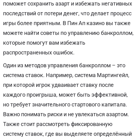
поможет сохранить азарт и избежать негативных
последствий от потери денег, что делает процесс
игры более приятным. В Пин Ап казино вы также
можете найти советы по управлению банкроллом,
которые помогут вам избежать
распространенных ошибок.
Один из методов управления банкроллом – это
система ставок. Например, система Мартингейл,
при которой игрок удваивает ставку после
каждого проигрыша, может быть эффективной,
но требует значительного стартового капитала.
Важно понимать риски и не увлекаться азартом.
Также стоит рассмотреть фиксированную
систему ставок, где вы выделяете определённый