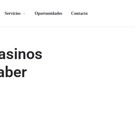
Servicios
Oportunidades
Contacto
asinos
aber