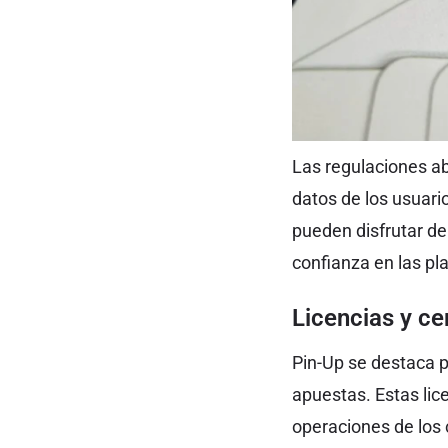
Las regulaciones ab
datos de los usuari
pueden disfrutar de
confianza en las p
Licencias y ce
Pin-Up se destaca p
apuestas. Estas lic
operaciones de los