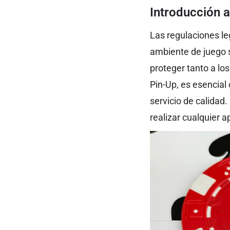
Introducción a
Las regulaciones le
ambiente de juego s
proteger tanto a lo
Pin-Up, es esencial
servicio de calidad
realizar cualquier a