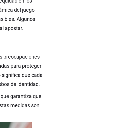
 equidad en los
ámica del juego
esibles. Algunos
al apostar.
les preocupaciones
adas para proteger
 significa que cada
obos de identidad.
o que garantiza que
Estas medidas son