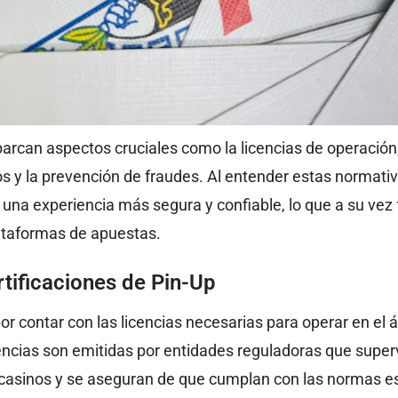
arcan aspectos cruciales como la licencias de operación,
os y la prevención de fraudes. Al entender estas normati
 una experiencia más segura y confiable, lo que a su vez
lataformas de apuestas.
rtificaciones de Pin-Up
or contar con las licencias necesarias para operar en el 
encias son emitidas por entidades reguladoras que super
 casinos y se aseguran de que cumplan con las normas e