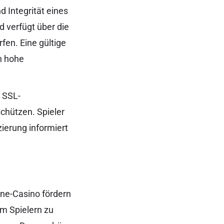
d Integrität eines
d verfügt über die
fen. Eine gültige
n hohe
 SSL-
schützen. Spieler
ierung informiert
ine-Casino fördern
um Spielern zu