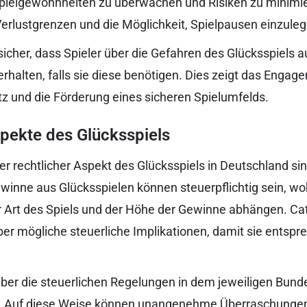
sspielgewohnheiten zu überwachen und Risiken zu minimi
Verlustgrenzen und die Möglichkeit, Spielpausen einzuleg
t sicher, dass Spieler über die Gefahren des Glücksspiels 
rhalten, falls sie diese benötigen. Dies zeigt das Enga
tz und die Förderung eines sicheren Spielumfelds.
spekte des Glücksspiels
ger rechtlicher Aspekt des Glücksspiels in Deutschland sin
winne aus Glücksspielen können steuerpflichtig sein, w
 Art des Spiels und der Höhe der Gewinne abhängen. Ca
über mögliche steuerliche Implikationen, damit sie entsp
 über die steuerlichen Regelungen in dem jeweiligen Bun
en. Auf diese Weise können unangenehme Überraschunge