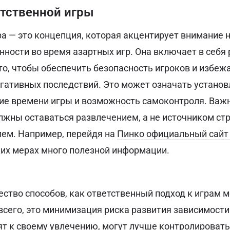
етственной игры
ра — это концепция, которая акцентирует внимание 
нности во время азартных игр. Она включает в себя
то, чтобы обеспечить безопасность игроков и избеж
гативных последствий. Это может означать установ
ние времени игры и возможность самоконтроля. Важн
лжны оставаться развлечением, а не источником стр
ем. Например, перейдя на
Пинко официальный сайт
ких мерах много полезной информации.
ство способов, как ответственный подход к играм 
всего, это минимизация риска развития зависимости
ят к своему увлечению, могут лучше контролировать