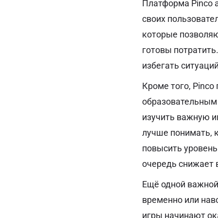
Платформа Pinco 
своих пользовате
которые позволяю
готовы потратить.
избегать ситуаций
Кроме того, Pinc
образовательным 
изучить важную и
лучше понимать, 
повысить уровень 
очередь снижает 
Ещё одной важной
временно или навс
игры начинают ок