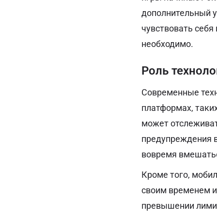
дополнительный у
чувствовать себя 
необходимо.
Роль техноло
Современные техн
платформах, таких
может отслеживат
предупреждения в
вовремя вмешатьс
Кроме того, моби
своим временем и
превышении лимит