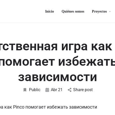
Inicio
Quiénes somos
Proyectos
ственная игра как
помогает избежат
зависимости
Public
Abr 21
Share post
ра как Pinco помогает избежать зависимости