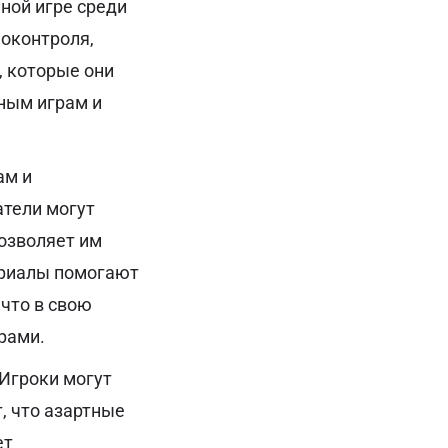
ной игре среди
моконтроля,
, которые они
тным играм и
ам и
атели могут
озволяет им
ериалы помогают
 что в свою
рами.
Игроки могут
, что азартные
ет