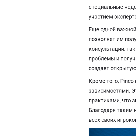
специальные неде
участием эксперт
Еще одной важной
позволяет им полу
консультации, так
проблемы и получ
создает открытую
Кроме того, Pinc
зависимостями. Э
практиками, что 
Благодаря таким 
всех своих игроко