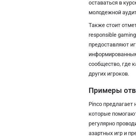
оставаться в кур
молодежной аудит
Также стоит отме
responsible gami
предоставляют иг
информированным
сообщество, где 
других игроков.
Примеры отве
Pinco предлагает
которые помогают
регулярно провод
азартных игр и п