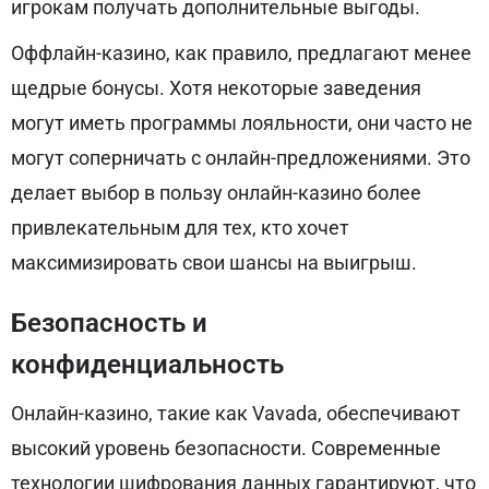
игрокам получать дополнительные выгоды.
Оффлайн-казино, как правило, предлагают менее
щедрые бонусы. Хотя некоторые заведения
могут иметь программы лояльности, они часто не
могут соперничать с онлайн-предложениями. Это
делает выбор в пользу онлайн-казино более
привлекательным для тех, кто хочет
максимизировать свои шансы на выигрыш.
Безопасность и
конфиденциальность
Онлайн-казино, такие как Vavada, обеспечивают
высокий уровень безопасности. Современные
технологии шифрования данных гарантируют, что