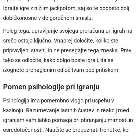
Igrajte igre z nižjim jackpotom, saj so te pogosto bolj
dobičkonosne v dolgoročnem smislu.
Poleg tega, upravljanje svojega proračuna pri igrah na
srečo ostaja ključno. Vnaprej določite, koliko ste
pripravljeni staviti, in ne presegajte tega zneska. Prav
tako se odločite, kako dolgo boste igrali, da se
izognete prenaglenim odločitvam pod pritiskom.
Pomen psihologije pri igranju
Psihologija ima pomembno vlogo pri uspehu v
kazinoju. Razumevanje lastnih čustev in reakcij med
igranjem vam lahko pomaga pri ohranjanju mirnosti in
osredotočenosti. Naučite se prepoznati trenutke, ko