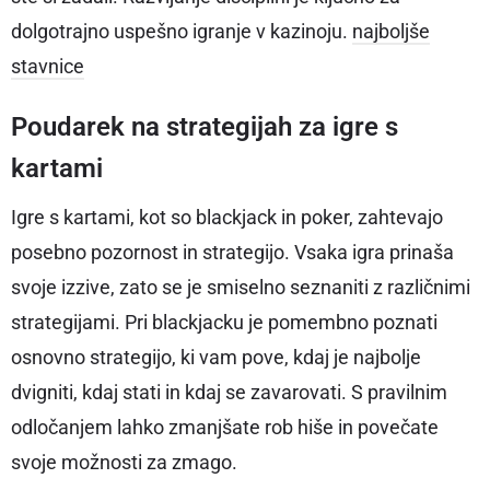
dolgotrajno uspešno igranje v kazinoju.
najboljše
stavnice
Poudarek na strategijah za igre s
kartami
Igre s kartami, kot so blackjack in poker, zahtevajo
posebno pozornost in strategijo. Vsaka igra prinaša
svoje izzive, zato se je smiselno seznaniti z različnimi
strategijami. Pri blackjacku je pomembno poznati
osnovno strategijo, ki vam pove, kdaj je najbolje
dvigniti, kdaj stati in kdaj se zavarovati. S pravilnim
odločanjem lahko zmanjšate rob hiše in povečate
svoje možnosti za zmago.