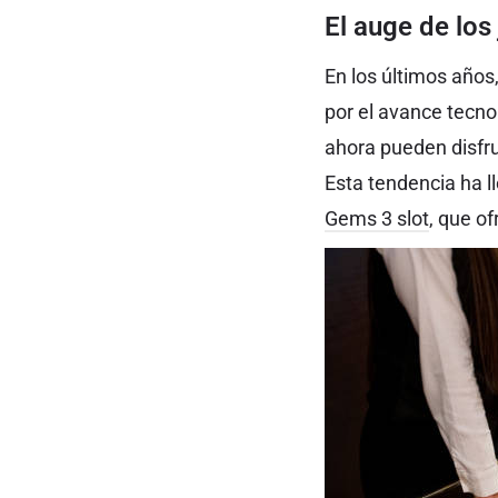
El auge de los
En los últimos años
por el avance tecnol
ahora pueden disfr
Esta tendencia ha l
Gems 3 slot
, que o