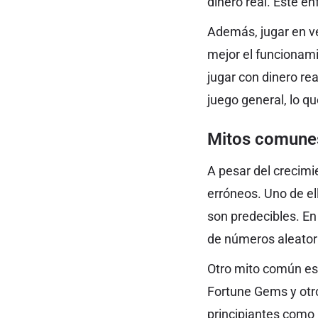
dinero real. Este e
Además, jugar en ve
mejor el funcionami
jugar con dinero re
juego general, lo q
Mitos comunes
A pesar del crecimi
erróneos. Uno de el
son predecibles. E
de números aleatori
Otro mito común es
Fortune Gems y otro
principiantes como 