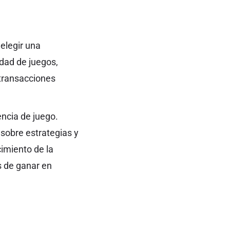
 elegir una
dad de juegos,
 transacciones
ncia de juego.
 sobre estrategias y
imiento de la
s de ganar en