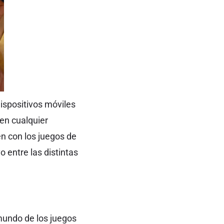
ispositivos móviles
 en cualquier
n con los juegos de
 entre las distintas
mundo de los juegos