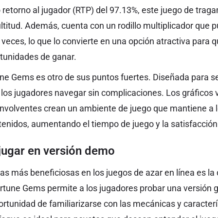
o retorno al jugador (RTP) del 97.13%, este juego de tra
ltitud. Además, cuenta con un rodillo multiplicador que
veces, lo que lo convierte en una opción atractiva para 
tunidades de ganar.
une Gems es otro de sus puntos fuertes. Diseñada para ser
a los jugadores navegar sin complicaciones. Los gráficos v
envolventes crean un ambiente de juego que mantiene a l
tenidos, aumentando el tiempo de juego y la satisfacción
 jugar en versión demo
as más beneficiosas en los juegos de azar en línea es la 
tune Gems permite a los jugadores probar una versión gra
ortunidad de familiarizarse con las mecánicas y caracterí