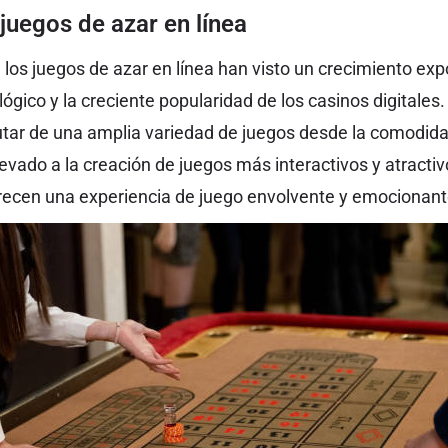
 juegos de azar en línea
, los juegos de azar en línea han visto un crecimiento ex
ógico y la creciente popularidad de los casinos digitales
utar de una amplia variedad de juegos desde la comodid
levado a la creación de juegos más interactivos y atracti
frecen una experiencia de juego envolvente y emocionant