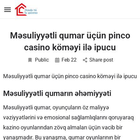
Məsuliyyətli qumar üçün pinco
casino köməyi ilə ipucu
Public
Feb 22
Share post
Məsuliyyətli qumar üçün pinco casino köməyi ilə ipucu
Məsuliyyətli qumarın əhəmiyyəti
Məsuliyyətli qumar, oyunçuların öz maliyyə
vəziyyətlərini və emosional sağlamlıqlarını qoruyaraq
kazino oyunlarından zövq almaları üçün vacib bir
yanaşmadır. Bu yanaşma, qumar oyunlarının bir