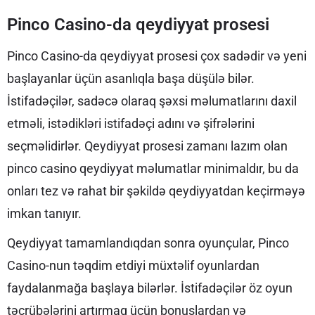
Pinco Casino-da qeydiyyat prosesi
Pinco Casino-da qeydiyyat prosesi çox sadədir və yeni
başlayanlar üçün asanlıqla başa düşülə bilər.
İstifadəçilər, sadəcə olaraq şəxsi məlumatlarını daxil
etməli, istədikləri istifadəçi adını və şifrələrini
seçməlidirlər. Qeydiyyat prosesi zamanı lazım olan
pinco casino qeydiyyat məlumatlar minimaldır, bu da
onları tez və rahat bir şəkildə qeydiyyatdan keçirməyə
imkan tanıyır.
Qeydiyyat tamamlandıqdan sonra oyunçular, Pinco
Casino-nun təqdim etdiyi müxtəlif oyunlardan
faydalanmağa başlaya bilərlər. İstifadəçilər öz oyun
təcrübələrini artırmaq üçün bonuslardan və