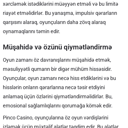
xərcləmək istədiklərini müəyyən etməli və bu limitə
riayət etməlidirlər. Bu yanaşma, impulsiv qərarların
qarşısını alaraq, oyunçuların daha zövq alaraq
oynamaqlarını təmin edir.
Müşahidə və özünü qiymətləndirmə
Oyun zamanı öz davranışlarını müşahidə etmək,
məsuliyyətli qumarın bir digər mühüm hissəsidir.
Oyunçular, oyun zamanı necə hiss etdiklərini və bu
hisslərin onların qərarlarına necə təsir etdiyini
anlamaq üçün özlərini qiymətləndirməlidirlər. Bu,
emosional sağlamlıqlarını qorumağa kömək edir.
Pinco Casino, oyunçularına öz oyun vərdişlərini
izləmək üçün müxtəlif alətlər təqdim edir. Bu alətlər,