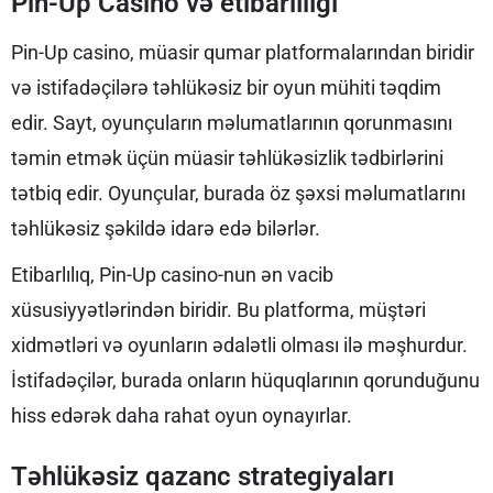
Pin-Up Casino və etibarlılığı
Pin-Up casino, müasir qumar platformalarından biridir
və istifadəçilərə təhlükəsiz bir oyun mühiti təqdim
edir. Sayt, oyunçuların məlumatlarının qorunmasını
təmin etmək üçün müasir təhlükəsizlik tədbirlərini
tətbiq edir. Oyunçular, burada öz şəxsi məlumatlarını
təhlükəsiz şəkildə idarə edə bilərlər.
Etibarlılıq, Pin-Up casino-nun ən vacib
xüsusiyyətlərindən biridir. Bu platforma, müştəri
xidmətləri və oyunların ədalətli olması ilə məşhurdur.
İstifadəçilər, burada onların hüquqlarının qorunduğunu
hiss edərək daha rahat oyun oynayırlar.
Təhlükəsiz qazanc strategiyaları