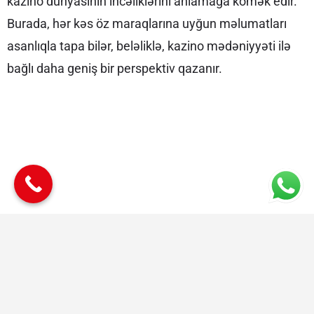
kazino dünyasının incəliklərini anlamağa kömək edir.
Burada, hər kəs öz maraqlarına uyğun məlumatları
asanlıqla tapa bilər, beləliklə, kazino mədəniyyəti ilə
bağlı daha geniş bir perspektiv qazanır.
©LC inmobiliaria. Todos los derechos reservados. | Vleeko