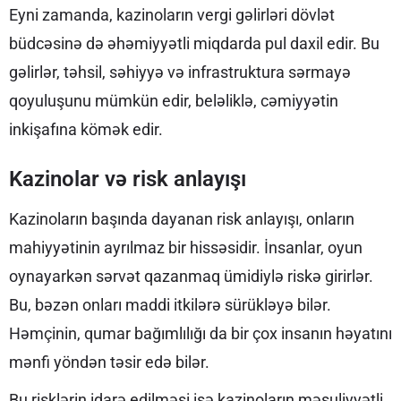
Eyni zamanda, kazinoların vergi gəlirləri dövlət
büdcəsinə də əhəmiyyətli miqdarda pul daxil edir. Bu
gəlirlər, təhsil, səhiyyə və infrastruktura sərmayə
qoyuluşunu mümkün edir, beləliklə, cəmiyyətin
inkişafına kömək edir.
Kazinolar və risk anlayışı
Kazinoların başında dayanan risk anlayışı, onların
mahiyyətinin ayrılmaz bir hissəsidir. İnsanlar, oyun
oynayarkən sərvət qazanmaq ümidiylə riskə girirlər.
Bu, bəzən onları maddi itkilərə sürükləyə bilər.
Həmçinin, qumar bağımlılığı da bir çox insanın həyatını
mənfi yöndən təsir edə bilər.
Bu risklərin idarə edilməsi isə kazinoların məsuliyyətli