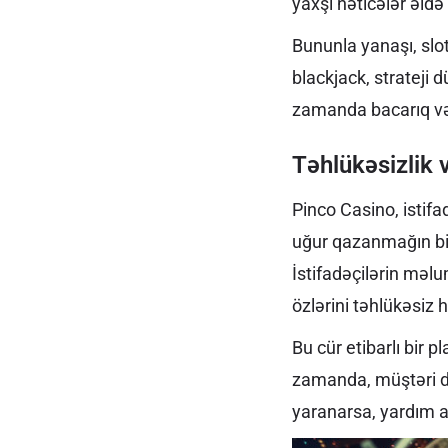
yaxşı nəticələr əldə 
Bununla yanaşı, slot
blackjack, strateji 
zamanda bacarıq v
Təhlükəsizlik 
Pinco Casino, istifad
uğur qazanmağın bir
İstifadəçilərin məlu
özlərini təhlükəsiz 
Bu cür etibarlı bir 
zamanda, müştəri də
yaranarsa, yardım al