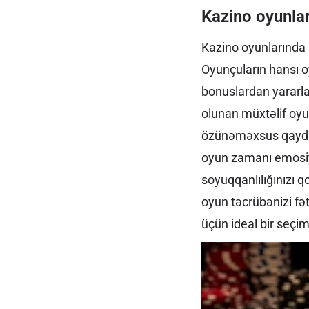
Kazino oyunlar
Kazino oyunlarında
Oyunçuların hansı o
bonuslardan yararla
olunan müxtəlif oyun
özünəməxsus qaydal
oyun zamanı emosi
soyuqqanlılığınızı 
oyun təcrübənizi f
üçün ideal bir seçim