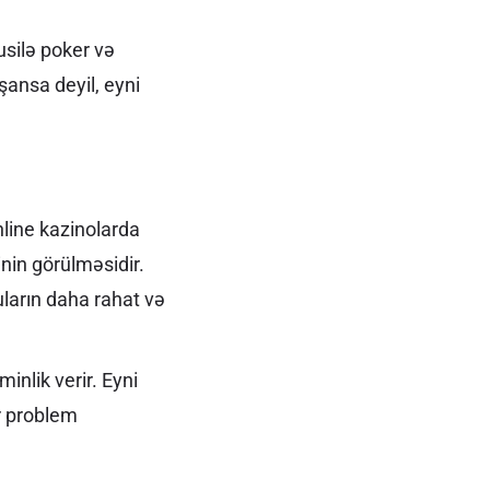
usilə poker və
şansa deyil, eyni
Online kazinolarda
nin görülməsidir.
uların daha rahat və
inlik verir. Eyni
r problem