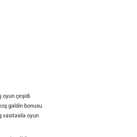
ş oyun çeşidi
 xoş gəldin bonusu
q vasitəsilə oyun