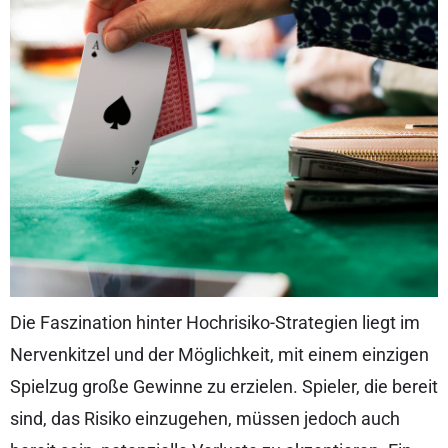
Die Faszination hinter Hochrisiko-Strategien liegt im
Nervenkitzel und der Möglichkeit, mit einem einzigen
Spielzug große Gewinne zu erzielen. Spieler, die bereit
sind, das Risiko einzugehen, müssen jedoch auch