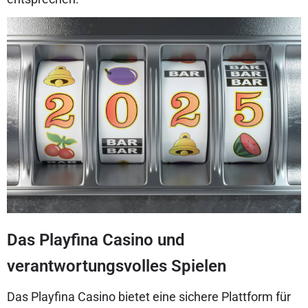
Das Playfina Casino und
verantwortungsvolles Spielen
Das Playfina Casino bietet eine sichere Plattform für