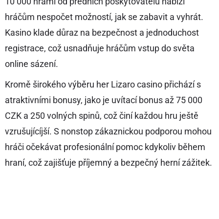
10 000 hrami od předních poskytovatelů nabízí
hráčům nespočet možností, jak se zabavit a vyhrát.
Kasino klade důraz na bezpečnost a jednoduchost
registrace, což usnadňuje hráčům vstup do světa
online sázení.
Kromě širokého výběru her Lizaro casino přichází s
atraktivními bonusy, jako je uvítací bonus až 75 000
CZK a 250 volných spinů, což činí každou hru ještě
vzrušujícíjší. S nonstop zákaznickou podporou mohou
hráči očekávat profesionální pomoc kdykoliv během
hraní, což zajišťuje příjemný a bezpečný herní zážitek.