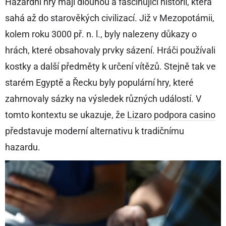
Hazardní hry mají dlouhou a fascinující historii, která
sahá až do starověkých civilizací. Již v Mezopotámii,
kolem roku 3000 př. n. l., byly nalezeny důkazy o
hrách, které obsahovaly prvky sázení. Hráči používali
kostky a další předměty k určení vítězů. Stejně tak ve
starém Egyptě a Řecku byly populární hry, které
zahrnovaly sázky na výsledek různých událostí. V
tomto kontextu se ukazuje, že
Lizaro podpora casino
představuje moderní alternativu k tradičnímu
hazardu.