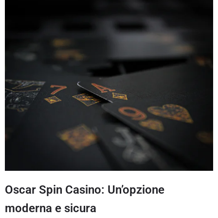
Oscar Spin Casino: Un’opzione
moderna e sicura