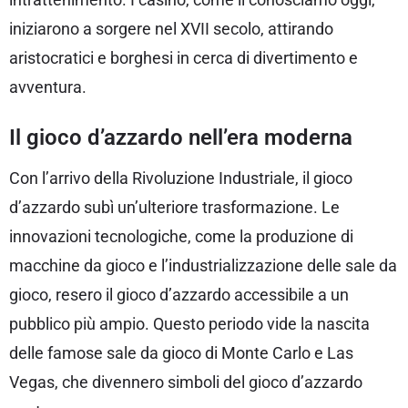
iniziarono a sorgere nel XVII secolo, attirando
aristocratici e borghesi in cerca di divertimento e
avventura.
Il gioco d’azzardo nell’era moderna
Con l’arrivo della Rivoluzione Industriale, il gioco
d’azzardo subì un’ulteriore trasformazione. Le
innovazioni tecnologiche, come la produzione di
macchine da gioco e l’industrializzazione delle sale da
gioco, resero il gioco d’azzardo accessibile a un
pubblico più ampio. Questo periodo vide la nascita
delle famose sale da gioco di Monte Carlo e Las
Vegas, che divennero simboli del gioco d’azzardo