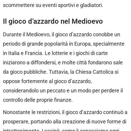
scommettere su eventi sportivi e gladiatori.
Il gioco d’azzardo nel Medioevo
Durante il Medioevo, il gioco d’azzardo conobbe un
periodo di grande popolarità in Europa, specialmente
in Italia e Francia. Le lotterie e i giochi di carte
iniziarono a diffondersi, e molte città fondarono sale
da gioco pubbliche. Tuttavia, la Chiesa Cattolica si
oppose fortemente al gioco d’azzardo,
considerandolo un peccato e un modo per perdere il
controllo delle proprie finanze.
Nonostante le restrizioni, il gioco d’azzardo continuò a
prosperare, portando alla creazione di nuove forme di
intrattenimento. I casinò, come li conosciamo oggi,