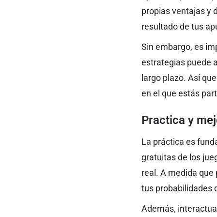
propias ventajas y 
resultado de tus ap
Sin embargo, es imp
estrategias puede a
largo plazo. Así que
en el que estás par
Practica y mej
La práctica es fun
gratuitas de los jue
real. A medida que 
tus probabilidades 
Además, interactuar