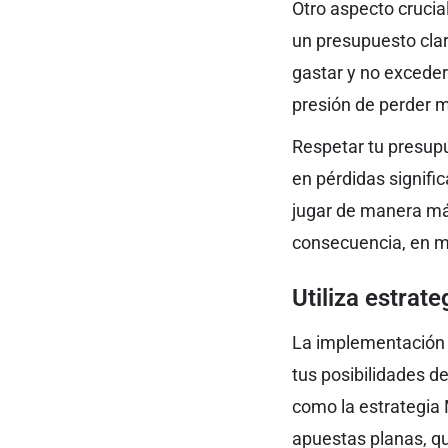
Otro aspecto crucia
un presupuesto clar
gastar y no exceder
presión de perder m
Respetar tu presupu
en pérdidas signifi
jugar de manera más
consecuencia, en m
Utiliza estrat
La implementación 
tus posibilidades d
como la estrategia 
apuestas planas, q