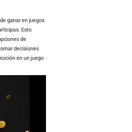
 de ganar en juegos
rticipas. Esto
 opciones de
tomar decisiones
moción en un juego