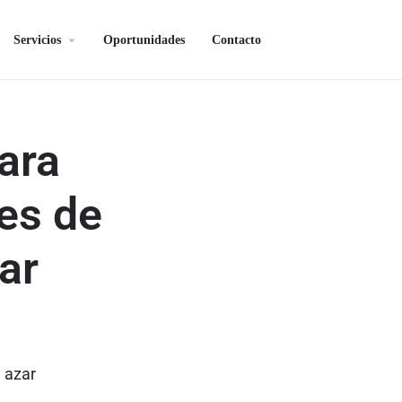
Servicios
Oportunidades
Contacto
ara
es de
ar
 azar