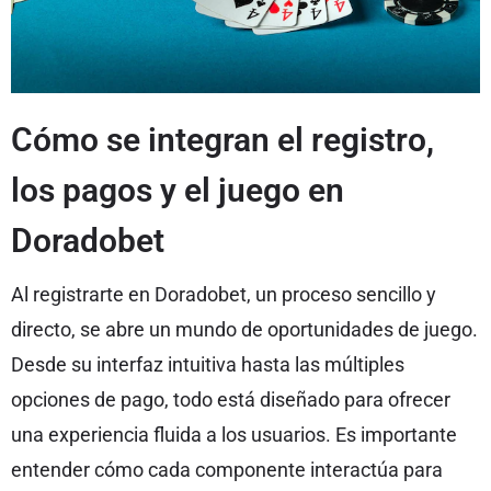
Cómo se integran el registro,
los pagos y el juego en
Doradobet
Al registrarte en Doradobet, un proceso sencillo y
directo, se abre un mundo de oportunidades de juego.
Desde su interfaz intuitiva hasta las múltiples
opciones de pago, todo está diseñado para ofrecer
una experiencia fluida a los usuarios. Es importante
entender cómo cada componente interactúa para