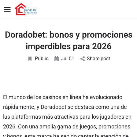
Doradobet: bonos y promociones
imperdibles para 2026
Public
Jul 01
Share post
El mundo de los casinos en línea ha evolucionado
rápidamente, y Doradobet se destaca como una de
las plataformas más atractivas para los jugadores en
2026. Con una amplia gama de juegos, promociones
y bonos, esta marca ha sabido captar la atención de