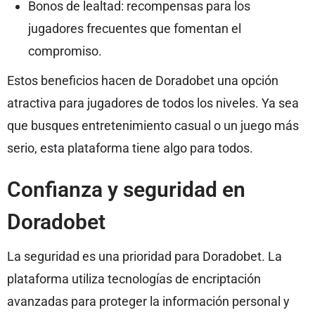
Bonos de lealtad: recompensas para los
jugadores frecuentes que fomentan el
compromiso.
Estos beneficios hacen de Doradobet una opción
atractiva para jugadores de todos los niveles. Ya sea
que busques entretenimiento casual o un juego más
serio, esta plataforma tiene algo para todos.
Confianza y seguridad en
Doradobet
La seguridad es una prioridad para Doradobet. La
plataforma utiliza tecnologías de encriptación
avanzadas para proteger la información personal y