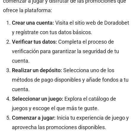
comenzar a jugar y disfrutar de las promociones que
ofrece la plataforma:
Crear una cuenta:
Visita el sitio web de Doradobet
y regístrate con tus datos básicos.
Verificar tus datos:
Completa el proceso de
verificación para garantizar la seguridad de tu
cuenta.
Realizar un depósito:
Selecciona uno de los
métodos de pago disponibles y añade fondos a tu
cuenta.
Seleccionar un juego:
Explora el catálogo de
juegos y escoge el que más te guste.
Comenzar a jugar:
Inicia tu experiencia de juego y
aprovecha las promociones disponibles.