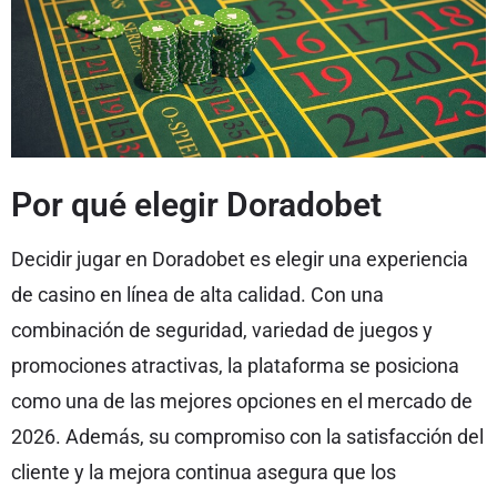
Por qué elegir Doradobet
Decidir jugar en Doradobet es elegir una experiencia
de casino en línea de alta calidad. Con una
combinación de seguridad, variedad de juegos y
promociones atractivas, la plataforma se posiciona
como una de las mejores opciones en el mercado de
2026. Además, su compromiso con la satisfacción del
cliente y la mejora continua asegura que los