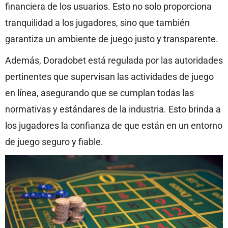
financiera de los usuarios. Esto no solo proporciona
tranquilidad a los jugadores, sino que también
garantiza un ambiente de juego justo y transparente.
Además, Doradobet está regulada por las autoridades
pertinentes que supervisan las actividades de juego
en línea, asegurando que se cumplan todas las
normativas y estándares de la industria. Esto brinda a
los jugadores la confianza de que están en un entorno
de juego seguro y fiable.