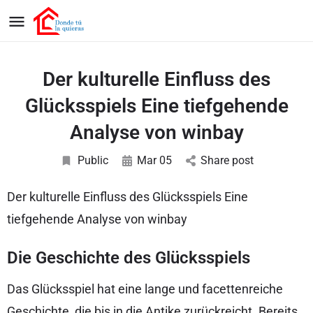
Der kulturelle Einfluss des
Glücksspiels Eine tiefgehende
Analyse von winbay
Public
Mar 05
Share post
Der kulturelle Einfluss des Glücksspiels Eine
tiefgehende Analyse von winbay
Die Geschichte des Glücksspiels
Das Glücksspiel hat eine lange und facettenreiche
Geschichte, die bis in die Antike zurückreicht. Bereits