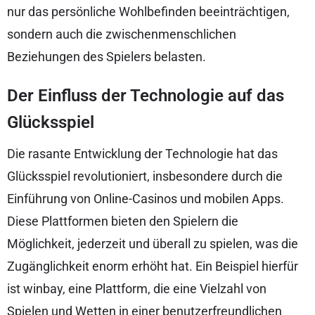
nur das persönliche Wohlbefinden beeinträchtigen,
sondern auch die zwischenmenschlichen
Beziehungen des Spielers belasten.
Der Einfluss der Technologie auf das
Glücksspiel
Die rasante Entwicklung der Technologie hat das
Glücksspiel revolutioniert, insbesondere durch die
Einführung von Online-Casinos und mobilen Apps.
Diese Plattformen bieten den Spielern die
Möglichkeit, jederzeit und überall zu spielen, was die
Zugänglichkeit enorm erhöht hat. Ein Beispiel hierfür
ist winbay, eine Plattform, die eine Vielzahl von
Spielen und Wetten in einer benutzerfreundlichen