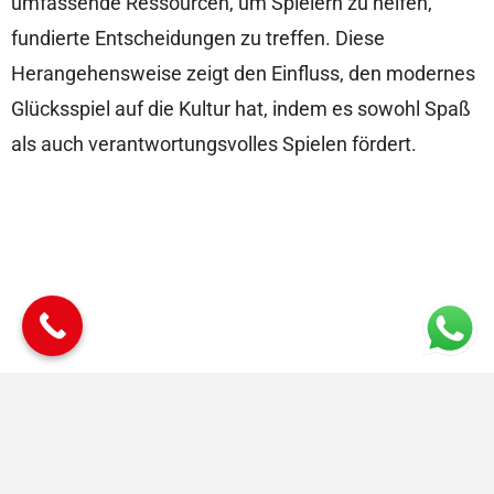
umfassende Ressourcen, um Spielern zu helfen,
fundierte Entscheidungen zu treffen. Diese
Herangehensweise zeigt den Einfluss, den modernes
Glücksspiel auf die Kultur hat, indem es sowohl Spaß
als auch verantwortungsvolles Spielen fördert.