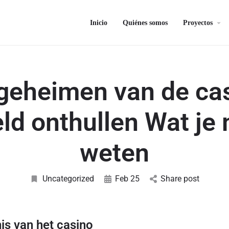
Inicio
Quiénes somos
Proyectos
geheimen van de ca
ld onthullen Wat je
weten
Uncategorized
Feb 25
Share post
is van het casino