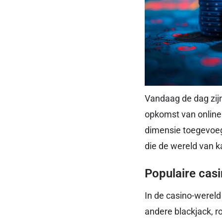
Vandaag de dag zijn 
opkomst van online
dimensie toegevoegd
die de wereld van k
Populaire cas
In de casino-wereld 
andere blackjack, r