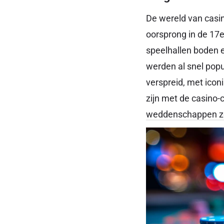
De wereld van casin
oorsprong in de 17e
speelhallen boden e
werden al snel popu
verspreid, met icon
zijn met de casino-
weddenschappen z