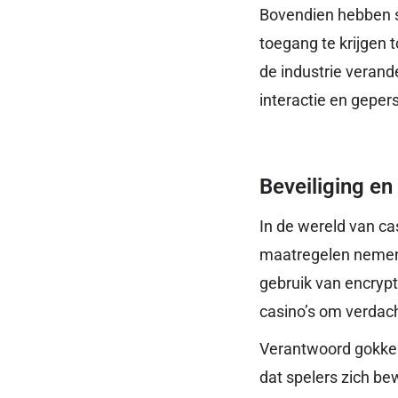
Bovendien hebben s
toegang te krijgen 
de industrie verand
interactie en geper
Beveiliging e
In de wereld van cas
maatregelen nemen 
gebruik van encrypt
casino’s om verdach
Verantwoord gokken 
dat spelers zich bew