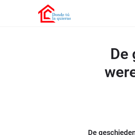
De 
were
De geschieden