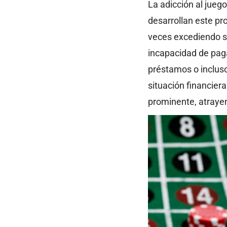
La adicción al jueg
desarrollan este p
veces excediendo s
incapacidad de paga
préstamos o incluso 
situación financie
prominente, atraye