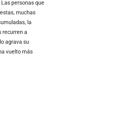
. Las personas que
uestas, muchas
cumuladas, la
s recurren a
olo agrava su
ha vuelto más