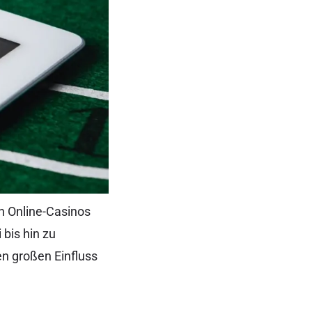
en Online-Casinos
bis hin zu
en großen Einfluss