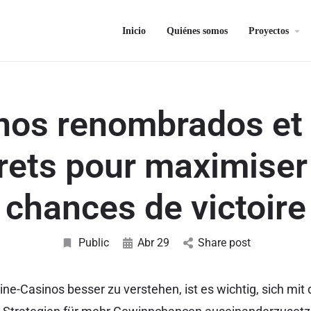
Inicio
Quiénes somos
Proyectos
nos renombrados et 
rets pour maximiser
chances de victoire
Public
Abr 29
Share post
ine-Casinos besser zu verstehen, ist es wichtig, sich mit