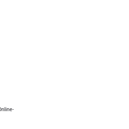
Online-