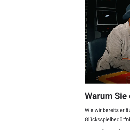
Warum Sie c
Wie wir bereits erlä
Glücksspielbedürfn