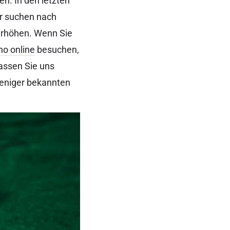
n. In den letzten
er suchen nach
erhöhen. Wenn Sie
no online
besuchen,
assen Sie uns
eniger bekannten