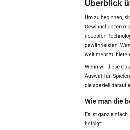
Überblick 
Um zu beginnen, sin
Gewinnchancen maxim
neuesten Technolog
gewährleisten. Wenn
weit mehr zu bieten
Wenn wir diese Casi
Auswahl an Spielen
die speziell darauf
Wie man die b
Es ist ganz einfach
befolgt: