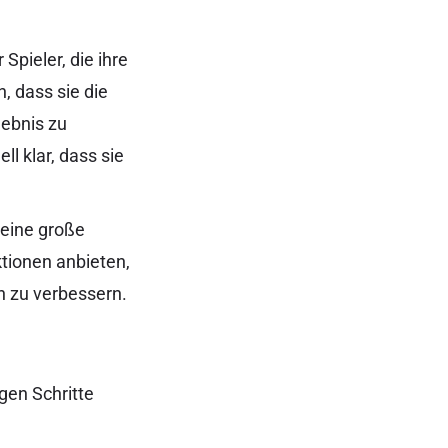
Spieler, die ihre
, dass sie die
lebnis zu
l klar, dass sie
 eine große
tionen anbieten,
en zu verbessern.
gen Schritte