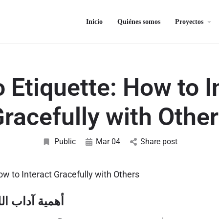
Inicio
Quiénes somos
Proyectos
 Etiquette: How to I
racefully with Othe
Public
Mar 04
Share post
ow to Interact Gracefully with Others
أهمية آداب ال