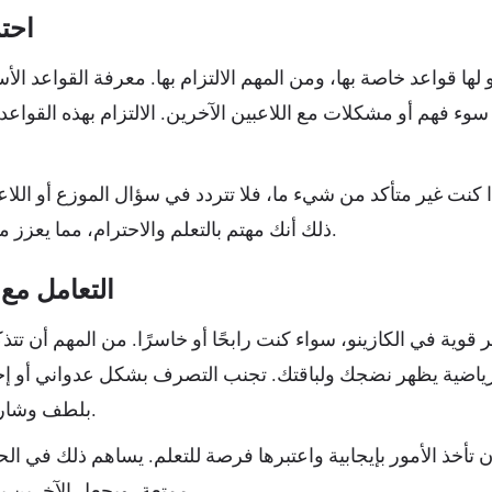
احتر
 لها قواعد خاصة بها، ومن المهم الالتزام بها. معرفة القواعد الأسا
ء فهم أو مشكلات مع اللاعبين الآخرين. الالتزام بهذه القواع
 كنت غير متأكد من شيء ما، فلا تتردد في سؤال الموزع أو اللاعب
ذلك أنك مهتم بالتعلم والاحترام، مما يعزز من تجربتك في الكازينو.
التعامل مع
قوية في الكازينو، سواء كنت رابحًا أو خاسرًا. من المهم أن تتذكر
ياضية يظهر نضجك ولباقتك. تجنب التصرف بشكل عدواني أو إحب
بلطف وشارك الفرحة مع الآخرين.
تأخذ الأمور بإيجابية واعتبرها فرصة للتعلم. يساهم ذلك في الح
ممتعة، ويجعل الآخرين يقدرون تفاعلاتك معهم.