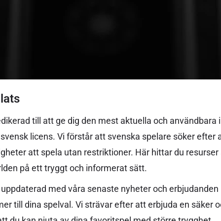
lats
dikerad till att ge dig den mest aktuella och användbar
svensk licens. Vi förstår att svenska spelare söker efter 
gheter att spela utan restriktioner. Här hittar du resurser
lden på ett tryggt och informerat sätt.
g uppdaterad med våra senaste nyheter och erbjudanden k
r till dina spelval. Vi strävar efter att erbjuda en säker 
tt du kan njuta av dina favoritspel med större trygghet.