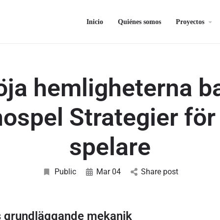
Inicio
Quiénes somos
Proyectos
öja hemligheterna 
ospel Strategier för
spelare
Public
Mar 04
Share post
s grundläggande mekanik