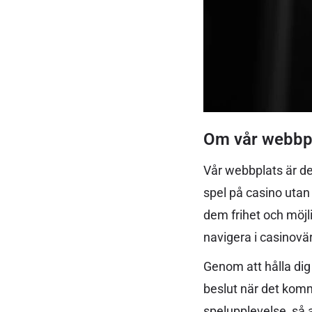
Om vår webbp
Vår webbplats är de
spel på casino utan 
dem frihet och möjli
navigera i casinovär
Genom att hålla di
beslut när det komme
spelupplevelse, så a