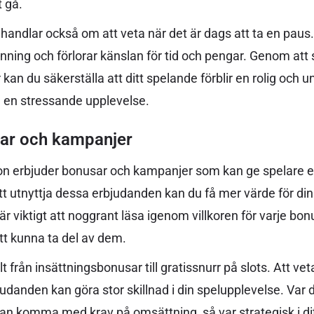
t gå.
handlar också om att veta när det är dags att ta en pau
änning och förlorar känslan för tid och pengar. Genom att 
kan du säkerställa att ditt spelande förblir en rolig och 
än en stressande upplevelse.
sar och kampanjer
 erbjuder bonusar och kampanjer som kan ge spelare ett e
 utnyttja dessa erbjudanden kan du få mer värde för din
 är viktigt att noggrant läsa igenom villkoren för varje bonu
tt kunna ta del av dem.
t från insättningsbonusar till gratissnurr på slots. Att ve
udanden kan göra stor skillnad i din spelupplevelse. Va
an komma med krav på omsättning, så var strategisk i dit