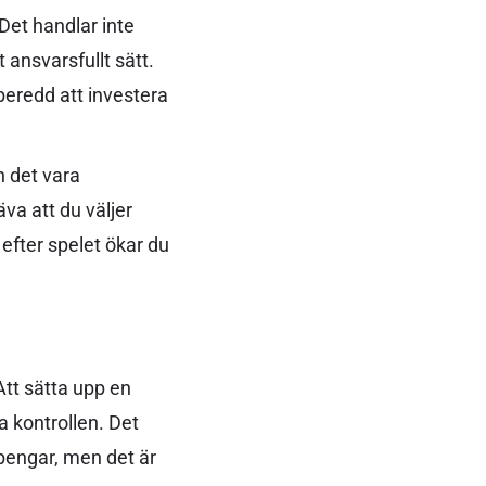
 Det handlar inte
 ansvarsfullt sätt.
 beredd att investera
n det vara
va att du väljer
efter spelet ökar du
Att sätta upp en
a kontrollen. Det
 pengar, men det är