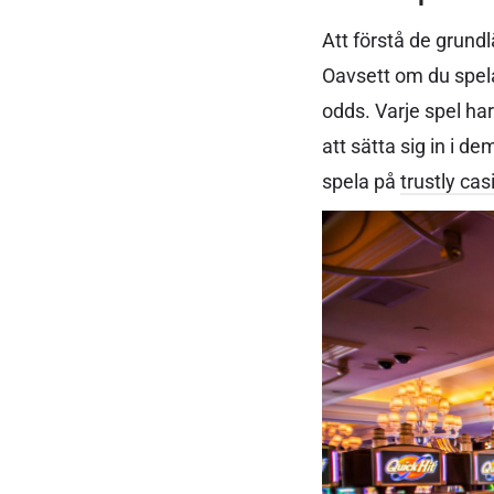
Att förstå de grun
Oavsett om du spelar 
odds. Varje spel har 
att sätta sig in i d
spela på
trustly ca