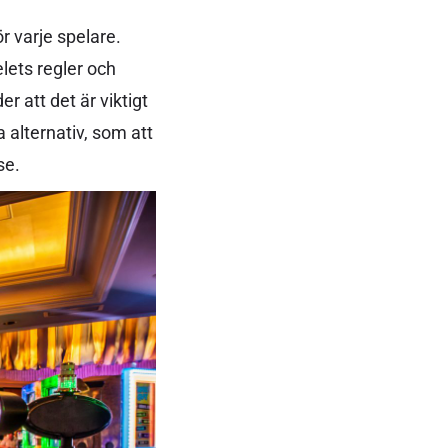
 varje spelare.
elets regler och
er att det är viktigt
 alternativ, som att
se.