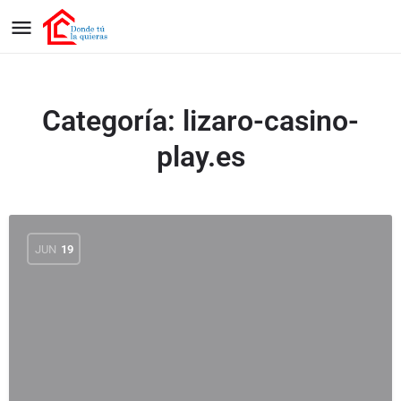
Categoría:
lizaro-casino-
play.es
JUN
19