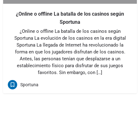
¿Online o offline La batalla de los casinos según
Sportuna
¿Online o offline La batalla de los casinos según
Sportuna La evolución de los casinos en la era digital
Sportuna La llegada de Internet ha revolucionado la
forma en que los jugadores disfrutan de los casinos.
Antes, las personas tenían que desplazarse a un
establecimiento físico para disfrutar de sus juegos
favoritos. Sin embargo, con […]
Sportuna