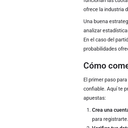
funcionan las cuota
ofrece la industria 
Una buena estrategi
analizar estadístic
En el caso del part
probabilidades ofre
Cómo comen
El primer paso para
confiable. Aquí te 
apuestas:
Crea una cuent
para registrarte