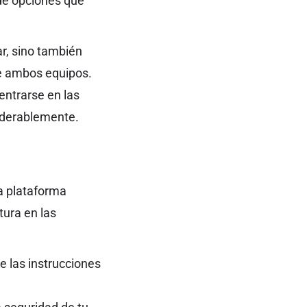
 de opciones que
r, sino también
de ambos equipos.
entrarse en las
siderablemente.
na plataforma
tura en las
e las instrucciones