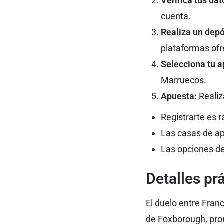
Verifica tus dat
cuenta.
Realiza un depó
plataformas ofr
Selecciona tu a
Marruecos.
Apuesta:
Realiz
Registrarte es r
Las casas de a
Las opciones de
Detalles pr
El duelo entre Fran
de Foxborough, prom