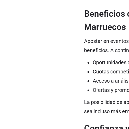
Beneficios 
Marruecos
Apostar en eventos
beneficios. A conti
Oportunidades 
Cuotas competi
Acceso a anális
Ofertas y promo
La posibilidad de a
sea incluso más emo
Confianza y