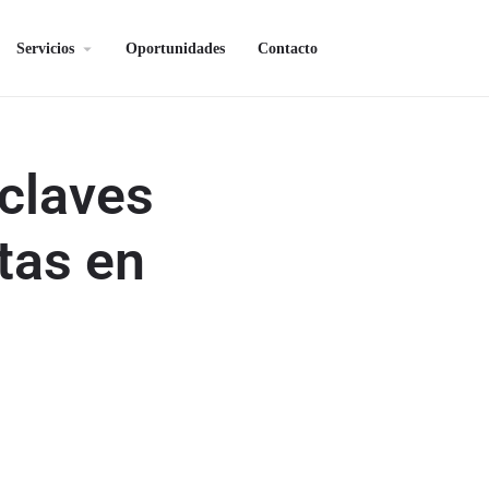
Servicios
Oportunidades
Contacto
 claves
tas en