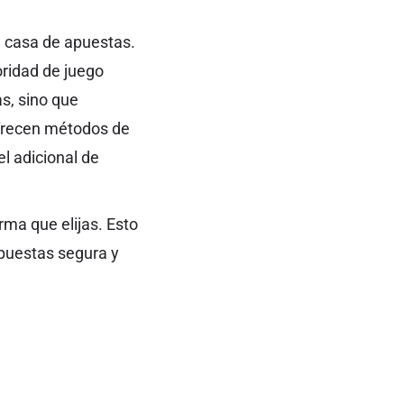
a casa de apuestas.
oridad de juego
as, sino que
ofrecen métodos de
l adicional de
rma que elijas. Esto
apuestas segura y