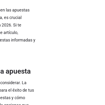
 en las apuestas
a, es crucial
 2026. Si te
e artículo,
uestas informadas y
na apuesta
considerar. La
ara el éxito de tus
puestas y cómo