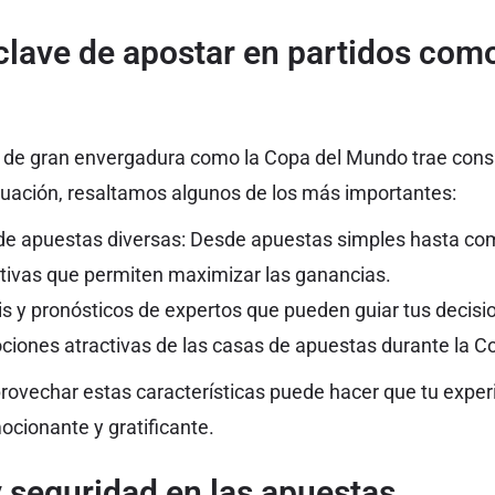
clave de apostar en partidos como
 de gran envergadura como la Copa del Mundo trae consi
nuación, resaltamos algunos de los más importantes:
de apuestas diversas: Desde apuestas simples hasta co
tivas que permiten maximizar las ganancias.
is y pronósticos de expertos que pueden guiar tus decisi
ciones atractivas de las casas de apuestas durante la 
provechar estas características puede hacer que tu expe
cionante y gratificante.
 seguridad en las apuestas