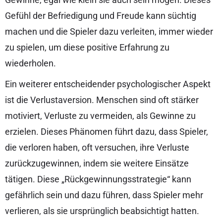
Gefühl der Befriedigung und Freude kann süchtig
machen und die Spieler dazu verleiten, immer wieder
zu spielen, um diese positive Erfahrung zu
wiederholen.
Ein weiterer entscheidender psychologischer Aspekt
ist die Verlustaversion. Menschen sind oft stärker
motiviert, Verluste zu vermeiden, als Gewinne zu
erzielen. Dieses Phänomen führt dazu, dass Spieler,
die verloren haben, oft versuchen, ihre Verluste
zurückzugewinnen, indem sie weitere Einsätze
tätigen. Diese „Rückgewinnungsstrategie“ kann
gefährlich sein und dazu führen, dass Spieler mehr
verlieren, als sie ursprünglich beabsichtigt hatten.