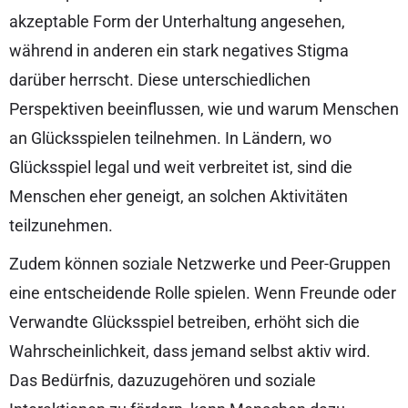
akzeptable Form der Unterhaltung angesehen,
während in anderen ein stark negatives Stigma
darüber herrscht. Diese unterschiedlichen
Perspektiven beeinflussen, wie und warum Menschen
an Glücksspielen teilnehmen. In Ländern, wo
Glücksspiel legal und weit verbreitet ist, sind die
Menschen eher geneigt, an solchen Aktivitäten
teilzunehmen.
Zudem können soziale Netzwerke und Peer-Gruppen
eine entscheidende Rolle spielen. Wenn Freunde oder
Verwandte Glücksspiel betreiben, erhöht sich die
Wahrscheinlichkeit, dass jemand selbst aktiv wird.
Das Bedürfnis, dazuzugehören und soziale