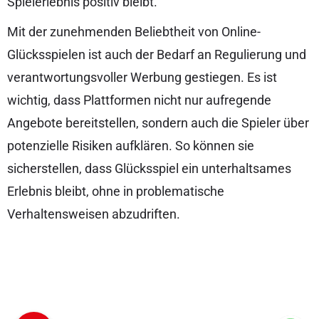
Spielerlebnis positiv bleibt.
Mit der zunehmenden Beliebtheit von Online-
Glücksspielen ist auch der Bedarf an Regulierung und
verantwortungsvoller Werbung gestiegen. Es ist
wichtig, dass Plattformen nicht nur aufregende
Angebote bereitstellen, sondern auch die Spieler über
potenzielle Risiken aufklären. So können sie
sicherstellen, dass Glücksspiel ein unterhaltsames
Erlebnis bleibt, ohne in problematische
Verhaltensweisen abzudriften.