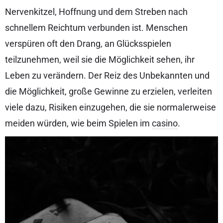
Nervenkitzel, Hoffnung und dem Streben nach
schnellem Reichtum verbunden ist. Menschen
verspüren oft den Drang, an Glücksspielen
teilzunehmen, weil sie die Möglichkeit sehen, ihr
Leben zu verändern. Der Reiz des Unbekannten und
die Möglichkeit, große Gewinne zu erzielen, verleiten
viele dazu, Risiken einzugehen, die sie normalerweise
meiden würden, wie beim Spielen im
casino
.